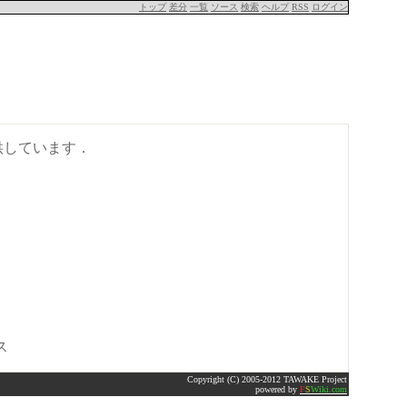
トップ
差分
一覧
ソース
検索
ヘルプ
RSS
ログイン
供しています．
ス
Copyright (C) 2005-2012 TAWAKE Project
powered by
F
S
Wiki.com