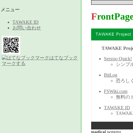
メニュー
FrontPag
TAWAKE ID
お問い合わせ
TAWAKE Proje
はてなブック
Seezoo Quick!
マークする
シンプ
BitLog
恐ろしく
FSWiki.com
無料の
TAWAKE ID
TAWA